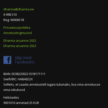
dharma@dharma.ee
6 998 310
Reg: 90006518
Privaatsuspoliitika
Annetustingimused
Dharma aruanne 2022
Dharma aruanne 2023
IBAN: EE082200221018171111
Swift/BIC: HABAEE2X
Selleks, et saada annetustelt tagasi tulumaks, lisa oma annetusse
oma isikukood.
Helistades
9001010 annetad 25 EUR